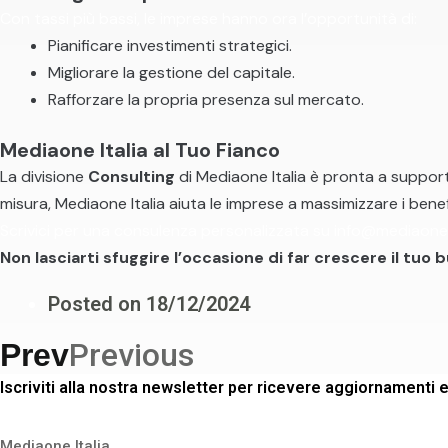
Con tassi più bassi, le imprese hanno ora l’opportunità di:
Pianificare investimenti strategici.
Migliorare la gestione del capitale.
Rafforzare la propria presenza sul mercato.
Mediaone Italia al Tuo Fianco
La divisione
Consulting
di Mediaone Italia è pronta a supporta
misura, Mediaone Italia aiuta le imprese a massimizzare i bene
Scrivici per una consulenza personalizzata su
info@mediaoneit
Non lasciarti sfuggire l’occasione di far crescere il tuo 
Posted on
18/12/2024
Previous
Prev
Iscriviti alla nostra newsletter per ricevere aggiornamenti e
Mediaone Italia