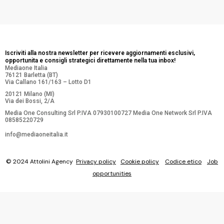
Iscriviti alla nostra newsletter per ricevere aggiornamenti esclusivi,
opportunita e consigli strategici direttamente nella tua inbox!
Mediaone Italia
76121 Barletta (BT)
Via Callano 161/163 – Lotto D1
20121 Milano (MI)
Via dei Bossi, 2/A
Media One Consulting Srl P.IVA 07930100727 Media One Network Srl P.IVA
08585220729
info@mediaoneitalia.it
© 2024 Attolini Agency
Privacy policy
Cookie policy
Codice etico
Job
opportunities