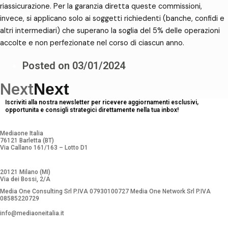
riassicurazione. Per la garanzia diretta queste commissioni,
invece, si applicano solo ai soggetti richiedenti (banche, confidi e
altri intermediari) che superano la soglia del 5% delle operazioni
accolte e non perfezionate nel corso di ciascun anno.
Posted on
03/01/2024
Next
Next
Iscriviti alla nostra newsletter per ricevere aggiornamenti esclusivi,
opportunita e consigli strategici direttamente nella tua inbox!
Mediaone Italia
76121 Barletta (BT)
Via Callano 161/163 – Lotto D1
20121 Milano (MI)
Via dei Bossi, 2/A
Media One Consulting Srl P.IVA 07930100727 Media One Network Srl P.IVA
08585220729
info@mediaoneitalia.it